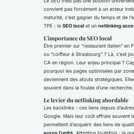
Le SEO n’est pas une solution universel
convient pas forcément à un acteur insta
maturité, c’est gagner du temps et de l’
TPE : le
SEO local
et un
netlinking acce
L'importance du SEO local
Être premier sur “restaurant italien” en 
ou “coiffeur à Strasbourg” ? Là, c’est jo
CA en région. Leur enjeu principal ? Cap
pourquoi les pages optimisées par zone 
deviennent des atouts stratégiques. Elles 
souvent dans la foulée d’une recherche.
Le levier du netlinking abordable
Les backlinks - ces liens depuis d’autres
Google. Mais leur coût effraie souvent l
permettent d’acquérir des liens de quali
euros l’unité
. Attention toutefois : la qu