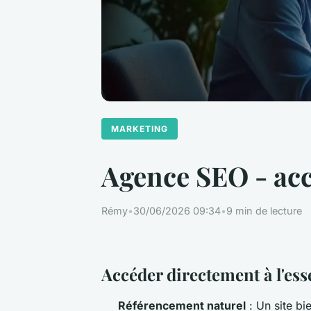
MARKETING
Agence SEO - a
Rémy
•
30/06/2026 09:34
•
9 min de lecture
Accéder directement à l'ess
Référencement naturel
: Un site bi