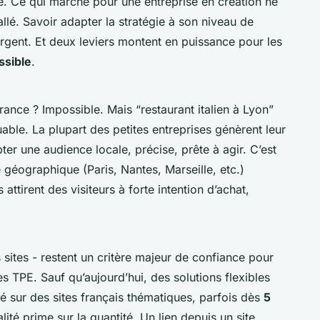
le. Ce qui marche pour une entreprise en création ne
llé. Savoir adapter la stratégie à son niveau de
argent. Et deux leviers montent en puissance pour les
ssible
.
France ? Impossible. Mais “restaurant italien à Lyon”
uable. La plupart des petites entreprises génèrent leur
ter une audience locale, précise, prête à agir. C’est
géographique (Paris, Nantes, Marseille, etc.)
attirent des visiteurs à forte intention d’achat,
 sites - restent un critère majeur de confiance pour
es TPE. Sauf qu’aujourd’hui, des solutions flexibles
té sur des sites français thématiques, parfois dès
5
alité prime sur la quantité. Un lien depuis un site