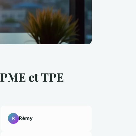
 PME et TPE
Rémy
R